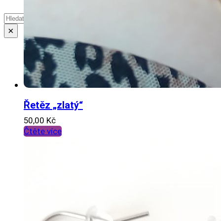
Hledat
×
Řetěz „zlatý“
50,00
Kč
Čtěte více