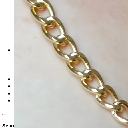
NÁUŠNICE
NÁRAMKY
NÁHRDELNÍKY
KOMPONENTY
HLAVOLAMY
VÝPRODEJ
O HILLEE
GALERIE
O HILLEE
MLUVILO SE O MNĚ
TVORBA WEBŮ
BLOG
KOŠÍK
KONTAKT
Search site