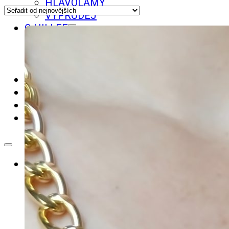
HLAVOLAMY
VÝPRODEJ
O HILLEE
GALERIE
O HILLEE
MLUVILO SE O MNĚ
TVORBA WEBŮ
BLOG
KOŠÍK
KONTAKT
OBCHOD
MACRAMÉ ŠPERKY
MACRAMÉ NÁRAMKY
NÁUŠNICE
NÁHRDELNÍKY
3D TISK ŠPERKY